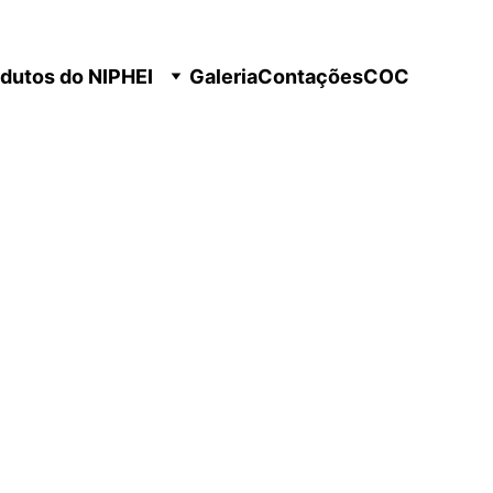
NAS: O MANICURO
dutos do NIPHEI
Galeria
Contações
COC