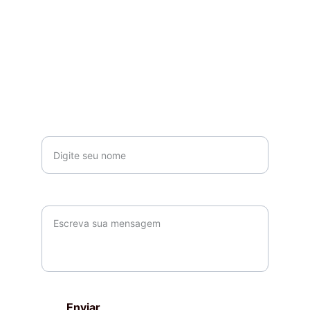
EMAIL
CONTE-NOS O QUE ACHOU DO CEVIME NO 
FORMULÁRIO ABAIXO
cevime.niphei@gmail.com
Seu nome*
Parágrafo
Enviar