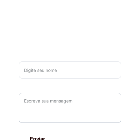
EMAIL
CONTE-NOS O QUE ACHOU DO CEVIME NO 
FORMULÁRIO ABAIXO
cevime.niphei@gmail.com
Seu nome*
Parágrafo
Enviar